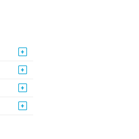
+
+
+
+