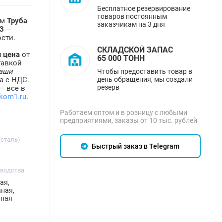
Бесплатное резервирование
товаров постоянным
ем
Труба
заказчикам на 3 дня
3
—
сти.
СКЛАДСКОЙ ЗАПАС
 цена
от
65 000 ТОНН
тавкой
аши
Чтобы предоставить товар в
день обращения, мы создали
а с НДС.
резерв
— все в
kom1.ru
.
Работаем оптом и в розницу с любыми
предприятиями, заказы от 10 тыс. рублей
(сталь)
Быстрый заказ в Telegram
зводства
ая,
ная,
рная