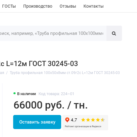
ГОСТы
Производство
Отзывы
Контакты
с L=12м ГОСТ 30245-03
ная
Труба профильная 100х50х8мм ст.09г2с L=12м ГОСТ 30245-03
В наличии
Код товара: 224~01
66000 руб. / тн.
Оставить заявку