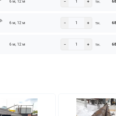
−
+
6 м, 12 м
68
тн.
9-
−
+
6 м, 12 м
68
тн.
−
+
6 м, 12 м
68
тн.