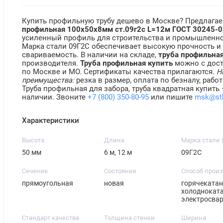
Купить профильную трубу дешево в Москве? Предлага
профильная 100х50х8мм ст.09г2с L=12м ГОСТ 30245-0
усиленный профиль для строительства и промышленно
Марка стали 09Г2С обеспечивает высокую прочность и
свариваемость. В наличии на складе,
труба профильная
производителя.
Труба профильная купить
можно с дос
по Москве и МО. Сертификаты качества прилагаются.
Н
преимущества:
резка в размер, оплата по безналу, работ
Труба профильная для забора, труба квадратная купить 
наличии. Звоните
+7 (800) 350-80-95
или пишите
msk@st
Характеристики
Высота
Длина
Марка стали 
50 мм
6 м, 12 м
09Г2С
Сечение
Состояние
Способ прои
прямоугольная
новая
горячекатан
холодноката
электросва
Стандарт качества
Толщина стенки
Ширина