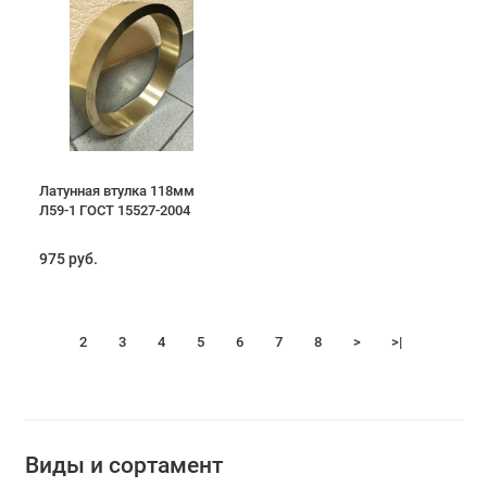
Латунная втулка 118мм
Л59-1 ГОСТ 15527-2004
975 руб.
1
2
3
4
5
6
7
8
>
>|
Виды и сортамент