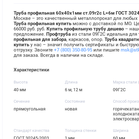
Труба профильная 60х40х1мм ст.09г2с L=6м ГОСТ 302
Москве – это качественный металлопрокат для любых 
Труба профильная купить
можно с доставкой по МО. Ц
66000 руб. руб.
Купить профильную трубу дешево
– наш
предложение.
Профтруба
из стали 09Г2С идеальна для
профильная для забора
, каркасов, опор.
Труба квадрат
купить
у нас – значит получить сертификаты и быстру
отгрузку. Звоните
+7 (800) 350-80-95
или пишите
msk@st
для заказа. Всегда в наличии на складе.
Характеристики
Высота
Длина
Марка стали 
40 мм
6 м, 12 м
09Г2С
Сечение
Состояние
Способ прои
прямоугольная
новая
горячекатан
холодноката
электросва
Стандарт качества
Толщина стенки
Ширина
ГОСТ 30245-2003
1 мм
60 мм