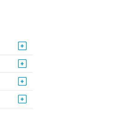
+
+
+
+