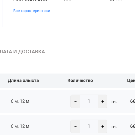
Все характеристики
ЛАТА И ДОСТАВКА
Длина хлыста
Количество
Це
−
+
6 м, 12 м
66
тн.
−
+
6 м, 12 м
66
тн.