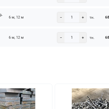
9-
−
+
6 м, 12 м
68
тн.
−
+
6 м, 12 м
68
тн.