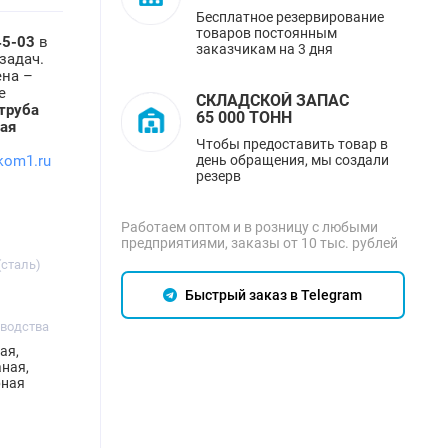
Бесплатное резервирование
товаров постоянным
45-03
в
заказчикам на 3 дня
задач.
ена –
е
СКЛАДСКОЙ ЗАПАС
труба
65 000 ТОНН
ная
ю
Чтобы предоставить товар в
день обращения, мы создали
kom1.ru
резерв
Работаем оптом и в розницу с любыми
предприятиями, заказы от 10 тыс. рублей
(сталь)
Быстрый заказ в Telegram
зводства
ая,
ная,
рная