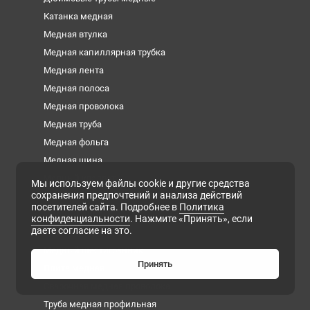
Катанка медная
Медная втулка
Медная капиллярная трубка
Медная лента
Медная полоса
Медная проволока
Медная труба
Медная фольга
Медная шина
Медный квадрат
Мы используем файлы cookie и другие средства
сохранения предпочтений и анализа действий
Медный круг
посетителей сайта. Подробнее в
Политика
Медный лист
конфиденциальности
. Нажмите «Принять», если
даете согласие на это.
Медный пруток
Медный шестигранник
Принять
Плита медная
Сварочная медная проволока
Труба медная профильная