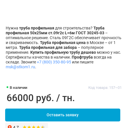
Нужна
труба профильная
для строительства?
Труба
профильная 50х25мм ст.09г2с L=6м ГОСТ 30245-03
–
оптимальное решение. Сталь 09Г2С обеспечивает прочность
и свариваемость.
Труба профильная цена
в Москве – от 1
метра.
Труба профильная для забора
– популярное
применение.
Купить профильную трубу дешево
можно у нас.
Сертификаты качества в наличии.
Профтруба
всегда на
складе. Звоните
+7 (800) 350-80-95
или пишите
msk@stkom1.ru
.
В наличии
Код товара: 157~01
66000 руб. / тн.
Оставить заявку