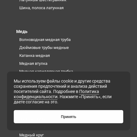
Шина, полоса латунная
Медь
Волноводная медная труба
Дюймовые трубы медные
Катанка медная
Медная втулка
Медная капиллярная трубка
Медная лента
Мы используем файлы cookie и другие средства
сохранения предпочтений и анализа действий
Медная полоса
посетителей сайта. Подробнее в
Политика
Медная проволока
конфиденциальности
. Нажмите «Принять», если
даете согласие на это.
Медная труба
Медная фольга
Принять
Медная шина
Медный квадрат
Медный круг