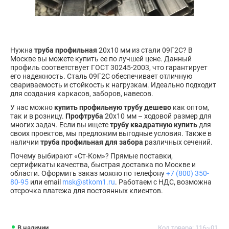
Нужна
труба профильная
20х10 мм из стали 09Г2С? В
Москве вы можете купить ее по лучшей цене. Данный
профиль соответствует ГОСТ 30245-2003, что гарантирует
его надежность. Сталь 09Г2С обеспечивает отличную
свариваемость и стойкость к нагрузкам. Идеально подходит
для создания каркасов, заборов, навесов.
У нас можно
купить профильную трубу дешево
как оптом,
так и в розницу.
Профтруба
20х10 мм – ходовой размер для
многих задач. Если вы ищете
трубу квадратную купить
для
своих проектов, мы предложим выгодные условия. Также в
наличии
труба профильная для забора
различных сечений.
Почему выбирают «Ст-Ком»? Прямые поставки,
сертификаты качества, быстрая доставка по Москве и
области. Оформить заказ можно по телефону
+7 (800) 350-
80-95
или email
msk@stkom1.ru
. Работаем с НДС, возможна
отсрочка платежа для постоянных клиентов.
В наличии
Код товара: 116~01