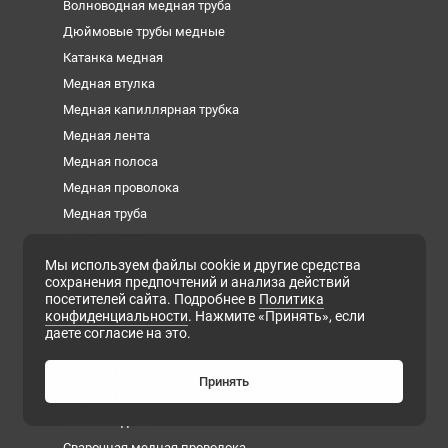
Волноводная медная труба
Дюймовые трубы медные
Катанка медная
Медная втулка
Медная капиллярная трубка
Медная лента
Медная полоса
Медная проволока
Медная труба
Медная фольга
Мы используем файлы cookie и другие средства
Медная шина
сохранения предпочтений и анализа действий
Медный квадрат
посетителей сайта. Подробнее в
Политика
конфиденциальности
. Нажмите «Принять», если
Медный круг
даете согласие на это.
Медный лист
Медный пруток
Принять
Медный шестигранник
Плита медная
Сварочная медная проволока