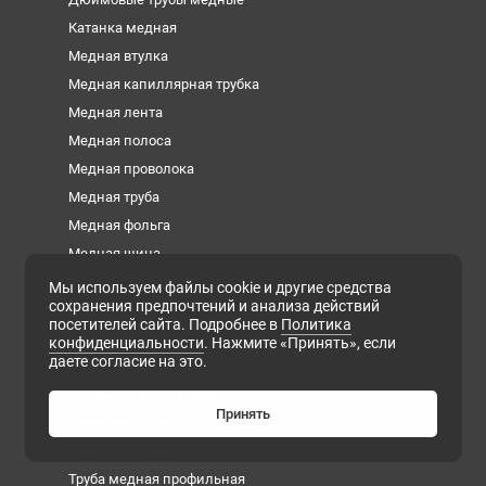
Катанка медная
Медная втулка
Медная капиллярная трубка
Медная лента
Медная полоса
Медная проволока
Медная труба
Медная фольга
Медная шина
Медный квадрат
Мы используем файлы cookie и другие средства
сохранения предпочтений и анализа действий
Медный круг
посетителей сайта. Подробнее в
Политика
Медный лист
конфиденциальности
. Нажмите «Принять», если
даете согласие на это.
Медный пруток
Медный шестигранник
Принять
Плита медная
Сварочная медная проволока
Труба медная профильная