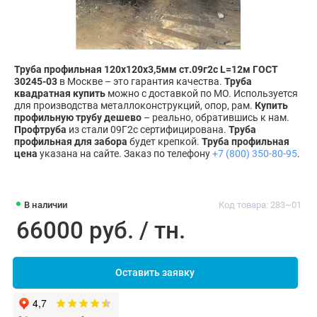
Труба профильная 120х120х3,5мм ст.09г2с L=12м ГОСТ
30245-03
в Москве – это гарантия качества.
Труба
квадратная купить
можно с доставкой по МО. Используется
для производства металлоконструкций, опор, рам.
Купить
профильную трубу дешево
– реально, обратившись к нам.
Профтруба
из стали 09Г2с сертифицирована.
Труба
профильная для забора
будет крепкой.
Труба профильная
цена
указана на сайте. Заказ по телефону
+7 (800) 350-80-95
.
В наличии
Код товара: 283~01
66000 руб. / тн.
Оставить заявку