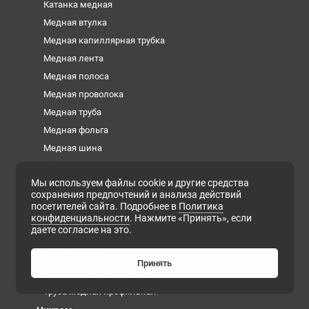
Катанка медная
Медная втулка
Медная капиллярная трубка
Медная лента
Медная полоса
Медная проволока
Медная труба
Медная фольга
Медная шина
Медный квадрат
Мы используем файлы cookie и другие средства
Медный круг
сохранения предпочтений и анализа действий
Медный лист
посетителей сайта. Подробнее в
Политика
конфиденциальности
. Нажмите «Принять», если
Медный пруток
даете согласие на это.
Медный шестигранник
Плита медная
Принять
Сварочная медная проволока
Труба медная профильная