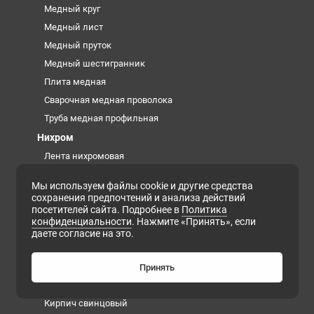
Медный круг
Медный лист
Медный пруток
Медный шестигранник
Плита медная
Сварочная медная проволока
Труба медная профильная
Нихром
Лента нихромовая
Нихромовая нить
Мы используем файлы cookie и другие средства
Нихромовая проволока
сохранения предпочтений и анализа действий
посетителей сайта. Подробнее в
Политика
Нихромовые трубы
конфиденциальности
. Нажмите «Принять», если
Нихромовый круг
даете согласие на это.
Свинец
Анод свинцовый
Принять
Дробь свинцовая
Кирпич свинцовый