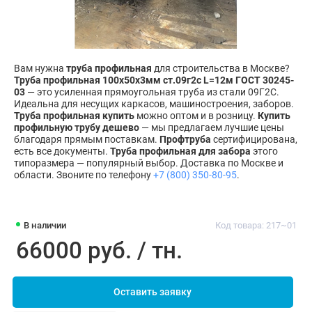
Вам нужна
труба профильная
для строительства в Москве?
Труба профильная 100х50х3мм ст.09г2с L=12м ГОСТ 30245-
03
— это усиленная прямоугольная труба из стали 09Г2С.
Идеальна для несущих каркасов, машиностроения, заборов.
Труба профильная купить
можно оптом и в розницу.
Купить
профильную трубу дешево
— мы предлагаем лучшие цены
благодаря прямым поставкам.
Профтруба
сертифицирована,
есть все документы.
Труба профильная для забора
этого
типоразмера — популярный выбор. Доставка по Москве и
области. Звоните по телефону
+7 (800) 350-80-95
.
В наличии
Код товара: 217~01
66000 руб. / тн.
Оставить заявку