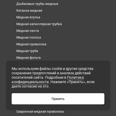
Дюймовые трубы медные
Катанка медная
Медная втулка
Медная капиллярная трубка
Медная лента
Медная полоса
Медная проволока
Медная труба
Медная фольга
Медная шина
Мы используем файлы cookie и другие средства
Медный квадрат
сохранения предпочтений и анализа действий
посетителей сайта. Подробнее в
Политика
Медный круг
конфиденциальности
. Нажмите «Принять», если
Медный лист
даете согласие на это.
Медный пруток
Медный шестигранник
Принять
Плита медная
Сварочная медная проволока