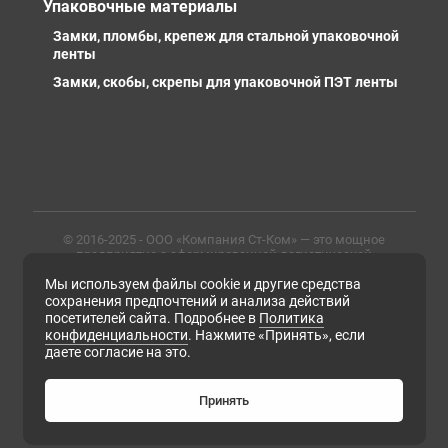
Упаковочные материалы
Замки, пломбы, крепеж для стальной упаковочной
ленты
Замки, скобы, скрепы для упаковочной ПЭТ ленты
© 2016-2025 - ООО «Компания Ст-Ком» — это мощное
предприятие с сформированной логистической
инфраструктурой, личными базами, компетентными и
Мы используем файлы cookie и другие средства
профессиональными сотрудниками. Предлагаем
металлопрокат любых марок, типов и размеров с
сохранения предпочтений и анализа действий
доставкой в России и СНГ
посетителей сайта. Подробнее в
Политика
конфиденциальности
. Нажмите «Принять», если
ИНН 6679102638, ОГРН 1169658133171
даете согласие на это.
Политика конфиденциальности
Согласие на обработку персональных данных
Согласие на получение рассылки рекламно-
Принять
информационных материалов