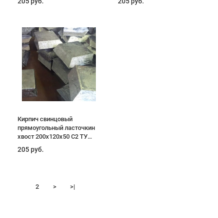
205 руб.
205 руб.
Кирпич свинцовый
прямоугольный ласточкин
хвост 200х120х50 С2 ТУ
4901-7489-00-200-2010
205 руб.
1
2
>
>|