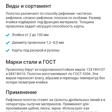
Виды и сортамент
Полотно различают по способу рифления: частично
рифленое, сложно рифленое, плоское со скобами. Размер
ячейки подбирают под фракцию материала. Толщина
проволоки задает несущую способность карты.
Ячейка от 2 до 100 мм
Диаметр проволоки 1,2–8,0 мм
Карты под раскрой и рулоны
Марки стали и ГОСТ
Проволоку берут из коррозионностойких марок 12Х18Н10Т
и 08Х18Н10. Полотно изготавливают по ГОСТ 3306. Эти
марки переносят влагу, абразив и перепады температур без
потери геометрии ячейки.
Применение
Рифленое полотно ставят на грохоты дробильных линий и в
сепараторы сыпучих материалов. Применяют для
просеивания щебня, песка, зерна. Используют как