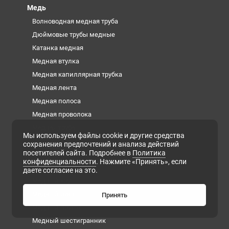
Медь
Волноводная медная труба
Дюймовые трубы медные
Катанка медная
Медная втулка
Медная капиллярная трубка
Медная лента
Медная полоса
Медная проволока
Медная труба
Мы используем файлы cookie и другие средства
Медная фольга
сохранения предпочтений и анализа действий
посетителей сайта. Подробнее в
Политика
Медная шина
конфиденциальности
. Нажмите «Принять», если
Медный квадрат
даете согласие на это.
Медный круг
Медный лист
Принять
Медный пруток
Медный шестигранник