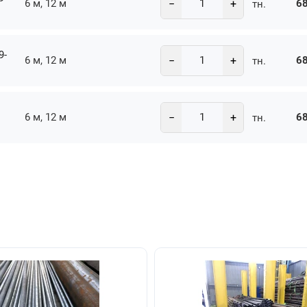
−
+
6 м, 12 м
68
тн.
9-
−
+
6 м, 12 м
68
тн.
−
+
6 м, 12 м
68
тн.