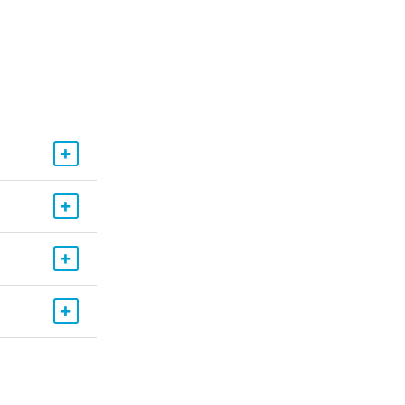
+
+
+
+