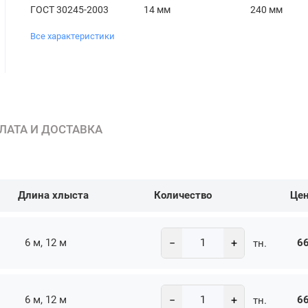
ГОСТ 30245-2003
14 мм
240 мм
Все характеристики
ЛАТА И ДОСТАВКА
Длина хлыста
Количество
Це
−
+
6 м, 12 м
66
тн.
−
+
6 м, 12 м
66
тн.