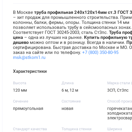
В Москве
труба профильная 240х120х14мм ст.3 ГОСТ 
– хит продаж для промышленного строительства. Прим
колонны, балки, фермы, опоры. Толщина стенки 14 мм
позволяет использовать трубу в сейсмоопасных зонах.
Соответствует ГОСТ 30245-2003, сталь Ст3пс.
Труба про
цена
– одна из лучших на рынке.
Купить профильную т
дешево
можно оптом и в розницу. Всегда в наличии.
Пр
сертифицирована. Быстрая доставка по Москве и МО. 
заказ на сайте или по телефону.
+7 (800) 350-80-95
msk@stkom1.ru
Характеристики
Высота
Длина
Марка стали 
120 мм
6 м, 12 м
3СП, Ст3пс
Сечение
Состояние
Способ прои
прямоугольная
новая
горячекатан
холодноката
электросва
Стандарт качества
Толщина стенки
Ширина