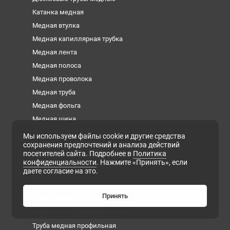
Катанка медная
Медная втулка
Медная капиллярная трубка
Медная лента
Медная полоса
Медная проволока
Медная труба
Медная фольга
Медная шина
Медный квадрат
Мы используем файлы cookie и другие средства
сохранения предпочтений и анализа действий
Медный круг
посетителей сайта. Подробнее в
Политика
Медный лист
конфиденциальности
. Нажмите «Принять», если
даете согласие на это.
Медный пруток
Медный шестигранник
Принять
Плита медная
Сварочная медная проволока
Труба медная профильная