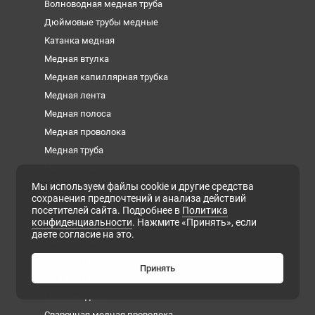
Волноводная медная труба
Дюймовые трубы медные
Катанка медная
Медная втулка
Медная капиллярная трубка
Медная лента
Медная полоса
Медная проволока
Медная труба
Медная фольга
Мы используем файлы cookie и другие средства
Медная шина
сохранения предпочтений и анализа действий
Медный квадрат
посетителей сайта. Подробнее в
Политика
конфиденциальности
. Нажмите «Принять», если
Медный круг
даете согласие на это.
Медный лист
Медный пруток
Принять
Медный шестигранник
Плита медная
Сварочная медная проволока