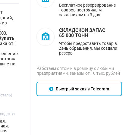
Бесплатное резервирование
товаров постоянным
СТ
заказчикам на 3 дня
даний,
 из
.
СКЛАДСКОЙ ЗАПАС
003.
65 000 ТОНН
Купить
зка от 1
Чтобы предоставить товар в
день обращения, мы создали
а
резерв
 решение
оставка
шите на
Работаем оптом и в розницу с любыми
предприятиями, заказы от 10 тыс. рублей
Быстрый заказ в Telegram
(сталь)
зводства
ая,
ная,
рная