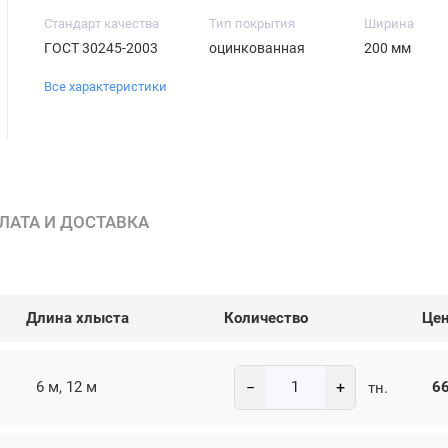
Стандарт качества
Тип покрытия
Ширина
ГОСТ 30245-2003
оцинкованная
200 мм
Все характеристики
ЛАТА И ДОСТАВКА
Длина хлыста
Количество
Це
−
+
6 м, 12 м
66
тн.