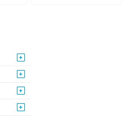
+
+
+
+