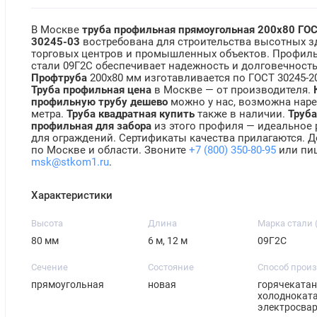
В Москве
труба профильная прямоугольная 200х80 ГО
30245-03
востребована для строительства высотных з
торговых центров и промышленных объектов. Профиль
стали 09Г2С обеспечивает надежность и долговечность
Профтруба
200х80 мм изготавливается по ГОСТ 30245-2
Труба профильная цена
в Москве — от производителя.
профильную трубу дешево
можно у нас, возможна наре
метра.
Труба квадратная купить
также в наличии.
Труб
профильная для забора
из этого профиля — идеальное
для ограждений. Сертификаты качества прилагаются. Д
по Москве и области. Звоните
+7 (800) 350-80-95
или пи
msk@stkom1.ru
.
Характеристики
Высота
Длина
Марка стали 
80 мм
6 м, 12 м
09Г2С
Сечение
Состояние
Способ прои
прямоугольная
новая
горячекатан
холодноката
электросва