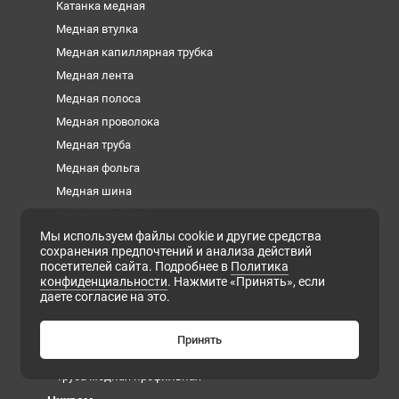
Катанка медная
Медная втулка
Медная капиллярная трубка
Медная лента
Медная полоса
Медная проволока
Медная труба
Медная фольга
Медная шина
Медный квадрат
Мы используем файлы cookie и другие средства
Медный круг
сохранения предпочтений и анализа действий
Медный лист
посетителей сайта. Подробнее в
Политика
конфиденциальности
. Нажмите «Принять», если
Медный пруток
даете согласие на это.
Медный шестигранник
Плита медная
Принять
Сварочная медная проволока
Труба медная профильная