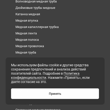
Волноводная медная труба
Дюймовые трубы медные
Катанка медная
Медная втулка
Медная капиллярная трубка
Медная лента
Медная полоса
Медная проволока
Медная труба
Медная фольга
Мы используем файлы cookie и другие средства
Медная шина
сохранения предпочтений и анализа действий
Медный квадрат
посетителей сайта. Подробнее в
Политика
конфиденциальности
. Нажмите «Принять», если
Медный круг
даете согласие на это.
Медный лист
Медный пруток
Принять
Медный шестигранник
Плита медная
Сварочная медная проволока