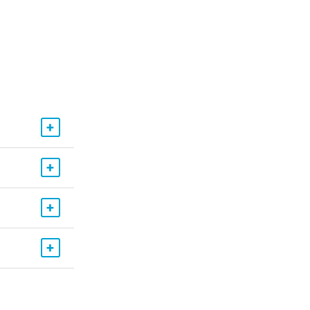
+
+
+
+