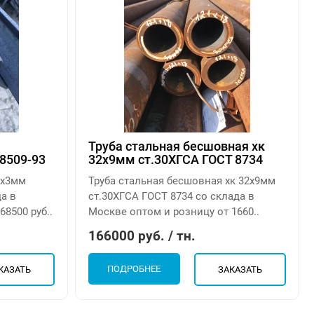
Труба стальная бесшовная хк
8509-93
32х9мм ст.30ХГСА ГОСТ 8734
0х3мм
Труба стальная бесшовная хк 32х9мм
да в
ст.30ХГСА ГОСТ 8734 со склада в
8500 руб..
Москве оптом и розницу от 1660..
166000 руб. / тн.
ПОДРОБНЕЕ
КАЗАТЬ
ЗАКАЗАТЬ