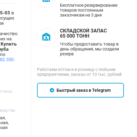
Бесплатное резервирование
товаров постоянным
45-03
в
заказчикам на 3 дня
есущих
ря
СКЛАДСКОЙ ЗАПАС
ачество.
65 000 ТОНН
ших на
.
Купить
Чтобы предоставить товар в
день обращения, мы создали
руба
резерв
 по
00) 350-
Работаем оптом и в розницу с любыми
предприятиями, заказы от 10 тыс. рублей
Быстрый заказ в Telegram
(сталь)
зводства
ая,
ная,
рная