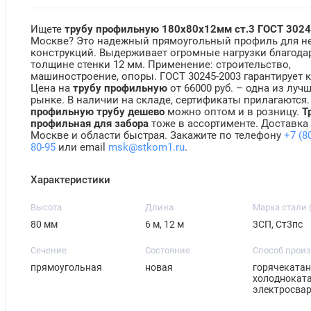
Ищете
трубу профильную 180х80х12мм ст.3 ГОСТ 302
Москве? Это надежный прямоугольный профиль для н
конструкций. Выдерживает огромные нагрузки благода
толщине стенки 12 мм. Применение: строительство,
машиностроение, опоры. ГОСТ 30245-2003 гарантирует к
Цена на
трубу профильную
от 66000 руб. – одна из луч
рынке. В наличии на складе, сертификаты прилагаются
профильную трубу дешево
можно оптом и в розницу.
Т
профильная для забора
тоже в ассортименте. Доставка
Москве и области быстрая. Закажите по телефону
+7 (8
80-95
или email
msk@stkom1.ru
.
Характеристики
Высота
Длина
Марка стали 
80 мм
6 м, 12 м
3СП, Ст3пс
Сечение
Состояние
Способ прои
прямоугольная
новая
горячекатан
холодноката
электросва