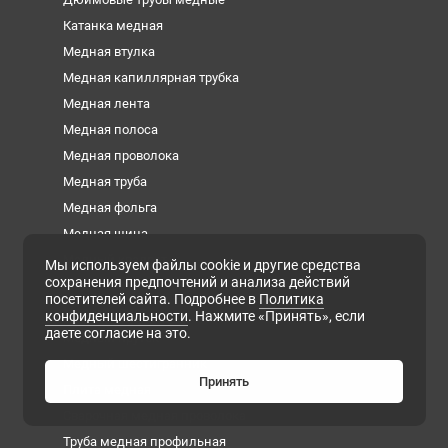
Катанка медная
Медная втулка
Медная капиллярная трубка
Медная лента
Медная полоса
Медная проволока
Медная труба
Медная фольга
Медная шина
Медный квадрат
Мы используем файлы cookie и другие средства
сохранения предпочтений и анализа действий
Медный круг
посетителей сайта. Подробнее в
Политика
Медный лист
конфиденциальности
. Нажмите «Принять», если
даете согласие на это.
Медный пруток
Медный шестигранник
Принять
Плита медная
Сварочная медная проволока
Труба медная профильная