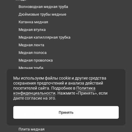
Волноводная медная труба
Дюймовые трубы медные
Катанка медная
Медная втулка
Медная капиллярная трубка
Медная лента
Медная полоса
Медная проволока
Медная труба
Медная фольга
Мы используем файлы cookie и другие средства
сохранения предпочтений и анализа действий
Медная шина
посетителей сайта. Подробнее в
Политика
Медный квадрат
конфиденциальности
. Нажмите «Принять», если
даете согласие на это.
Медный круг
Медный лист
Принять
Медный пруток
Медный шестигранник
Плита медная