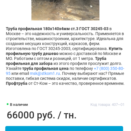
Труба профильная 180х140х4мм ст.3 ГОСТ 30245-03
в
Москве – это надежность и универсальность. Применяется в
строительстве, машиностроении, архитектуре. Идеальна для
создания несущих конструкций, каркасов, ферм.
Изготовлена по ГОСТ 30245-2003, сертифицирована.
Купить
профильную трубу дешево
можно с доставкой по Москве и
МО. Работаем с оптом и розницей, от 1 метра.
Труба
профильная для забора
из этого профиля прослужит долго.
Узнайте
труба профильная цена
по телефону
+7 (800) 350-80-
95
или email
msk@stkom1.ru
. Почему выбирают нас? Прямые
поставки, гибкая система скидок, наличие сертификатов.
Профтруба
от Ст-Ком – это качество, проверенное временем.
В наличии
Код товара: 407~01
66000 руб. / тн.