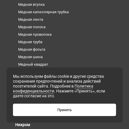
Медная втулка
Медная капиллярная трубка
Медная лента
Медная полоса
Медная проволока
Медная труба
Медная фольга
Медная шина
Медный квадрат
Медный круг
Мы используем файлы cookie и другие средства
Медный лист
сохранения предпочтений и анализа действий
посетителей сайта. Подробнее в
Политика
Медный пруток
конфиденциальности
. Нажмите «Принять», если
Медный шестигранник
даете согласие на это.
Плита медная
Сварочная медная проволока
Принять
Труба медная профильная
Нихром