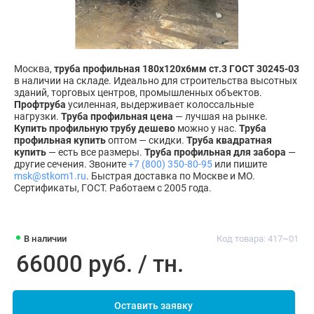
Москва,
труба профильная 180х120х6мм ст.3 ГОСТ 30245-03
в наличии на складе. Идеально для строительства высотных
зданий, торговых центров, промышленных объектов.
Профтруба
усиленная, выдерживает колоссальные
нагрузки.
Труба профильная цена
— лучшая на рынке.
Купить профильную трубу дешево
можно у нас.
Труба
профильная купить
оптом — скидки.
Труба квадратная
купить
— есть все размеры.
Труба профильная для забора
—
другие сечения. Звоните
+7 (800) 350-80-95
или пишите
msk@stkom1.ru
. Быстрая доставка по Москве и МО.
Сертификаты, ГОСТ. Работаем с 2005 года.
В наличии
Код товара: 417~01
66000 руб. / тн.
Оставить заявку