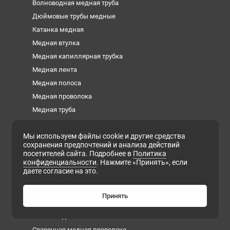
Волноводная медная труба
Дюймовые трубы медные
Катанка медная
Медная втулка
Медная капиллярная трубка
Медная лента
Медная полоса
Медная проволока
Медная труба
Медная фольга
Мы используем файлы cookie и другие средства
Медная шина
сохранения предпочтений и анализа действий
Медный квадрат
посетителей сайта. Подробнее в
Политика
конфиденциальности
. Нажмите «Принять», если
Медный круг
даете согласие на это.
Медный лист
Медный пруток
Принять
Медный шестигранник
Плита медная
Сварочная медная проволока