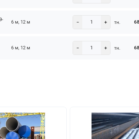
9-
−
+
6 м, 12 м
68
тн.
−
+
6 м, 12 м
68
тн.