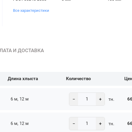
Все характеристики
ЛАТА И ДОСТАВКА
Длина хлыста
Количество
Це
−
+
6 м, 12 м
66
тн.
−
+
6 м, 12 м
66
тн.