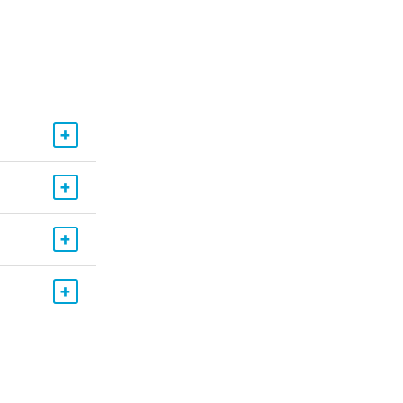
+
+
+
+