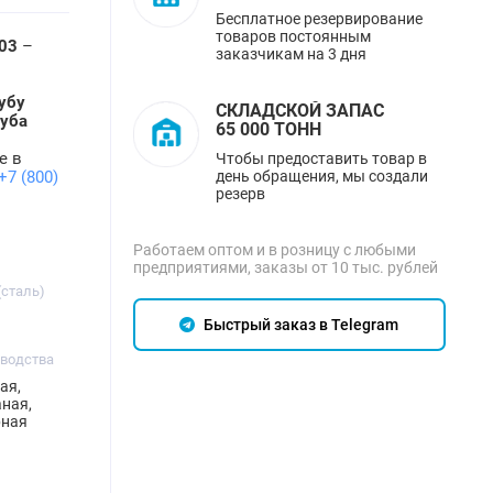
Бесплатное резервирование
товаров постоянным
03
–
заказчикам на 3 дня
убу
СКЛАДСКОЙ ЗАПАС
руба
65 000 ТОНН
е в
Чтобы предоставить товар в
день обращения, мы создали
+7 (800)
резерв
Работаем оптом и в розницу с любыми
предприятиями, заказы от 10 тыс. рублей
(сталь)
Быстрый заказ в Telegram
зводства
ая,
ная,
рная