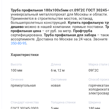
Труба профильная 180х100х5мм ст.09Г2С ГОСТ 30245-
универсальный металлопрокат для Москвы и области.
Применяется в строительстве мостов, эстакад,
большепролетных конструкций.
Купить профильную тр
дешево
можно в нашей компании: прямые поставки.
Т
профильная цена
– от руб. за метр.
Профтруба
сертифицирована.
Труба профильная для забора
– такж
ассортименте. Доставка по Москве за 24 часа. Звоните
350-80-95
.
Характеристики
Высота
Длина
Марка стали 
100 мм
6 м, 12 м
09Г2С
Сечение
Состояние
Способ прои
прямоугольная
новая
горячекатан
холодноката
электросва
Стандарт качества
Толщина стенки
Ширина
ГОСТ 30245-2003
5 мм
180 мм