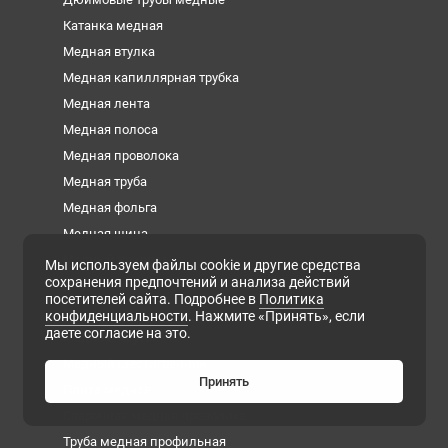
Катанка медная
Медная втулка
Медная капиллярная трубка
Медная лента
Медная полоса
Медная проволока
Медная труба
Медная фольга
Медная шина
Медный квадрат
Мы используем файлы cookie и другие средства
сохранения предпочтений и анализа действий
Медный круг
посетителей сайта. Подробнее в
Политика
Медный лист
конфиденциальности
. Нажмите «Принять», если
даете согласие на это.
Медный пруток
Медный шестигранник
Принять
Плита медная
Сварочная медная проволока
Труба медная профильная