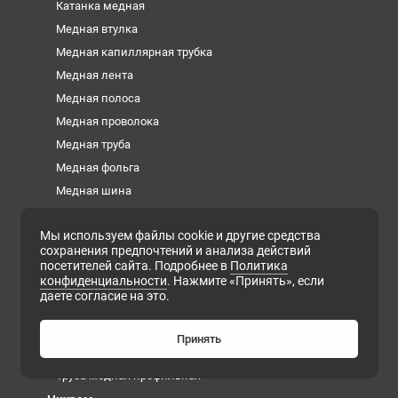
Катанка медная
Медная втулка
Медная капиллярная трубка
Медная лента
Медная полоса
Медная проволока
Медная труба
Медная фольга
Медная шина
Медный квадрат
Мы используем файлы cookie и другие средства
Медный круг
сохранения предпочтений и анализа действий
Медный лист
посетителей сайта. Подробнее в
Политика
конфиденциальности
. Нажмите «Принять», если
Медный пруток
даете согласие на это.
Медный шестигранник
Плита медная
Принять
Сварочная медная проволока
Труба медная профильная