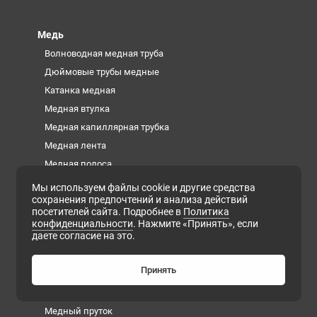
Медь
Волноводная медная труба
Дюймовые трубы медные
Катанка медная
Медная втулка
Медная капиллярная трубка
Медная лента
Медная полоса
Медная проволока
Мы используем файлы cookie и другие средства
сохранения предпочтений и анализа действий
Медная труба
посетителей сайта. Подробнее в
Политика
Медная фольга
конфиденциальности
. Нажмите «Принять», если
даете согласие на это.
Медная шина
Медный квадрат
Принять
Медный круг
Медный лист
Медный пруток