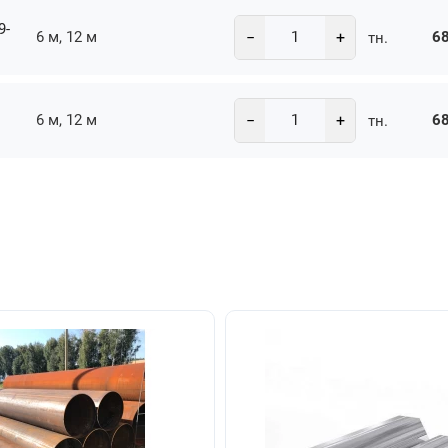
9-
−
+
6 м, 12 м
68
тн.
−
+
6 м, 12 м
68
тн.