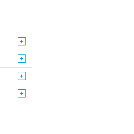
+
+
+
+