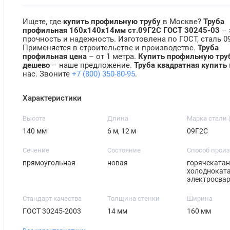
Ищете, где
купить профильную трубу
в Москве?
Труба
профильная 160х140х14мм ст.09Г2С ГОСТ 30245-03
– 
прочность и надежность. Изготовлена по ГОСТ, сталь 0
Применяется в строительстве и производстве.
Труба
профильная цена
– от 1 метра.
Купить профильную тру
дешево
– наше предложение.
Труба квадратная купить
нас. Звоните
+7 (800) 350-80-95
.
Характеристики
Высота
Длина
Марка стали 
140 мм
6 м, 12 м
09Г2С
Сечение
Состояние
Способ прои
прямоугольная
новая
горячекатан
холодноката
электросва
Стандарт качества
Толщина стенки
Ширина
ГОСТ 30245-2003
14 мм
160 мм