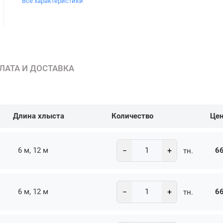
Все характеристики
ЛАТА И ДОСТАВКА
Длина хлыста
Количество
Це
−
+
6 м, 12 м
66
тн.
−
+
6 м, 12 м
66
тн.