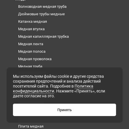
Волноводная медная труба
Дюймовые трубы медные
Катанка медная
Медная втулка
Медная капиллярная трубка
Медная лента
Медная полоса
Медная проволока
Медная труба
Медная фольга
Мы используем файлы cookie и другие средства
сохранения предпочтений и анализа действий
Медная шина
посетителей сайта. Подробнее в
Политика
Медный квадрат
конфиденциальности
. Нажмите «Принять», если
даете согласие на это.
Медный круг
Медный лист
Принять
Медный пруток
Медный шестигранник
Плита медная