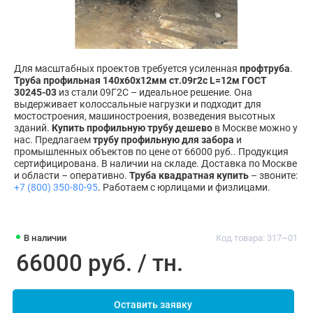
Для масштабных проектов требуется усиленная
профтруба
.
Труба профильная 140х60х12мм ст.09г2с L=12м ГОСТ
30245-03
из стали 09Г2С – идеальное решение. Она
выдерживает колоссальные нагрузки и подходит для
мостостроения, машиностроения, возведения высотных
зданий.
Купить профильную трубу дешево
в Москве можно у
нас. Предлагаем
трубу профильную для забора
и
промышленных объектов по цене от 66000 руб.. Продукция
сертифицирована. В наличии на складе. Доставка по Москве
и области – оперативно.
Труба квадратная купить
– звоните:
+7 (800) 350-80-95
. Работаем с юрлицами и физлицами.
В наличии
Код товара: 317~01
66000 руб. / тн.
Оставить заявку