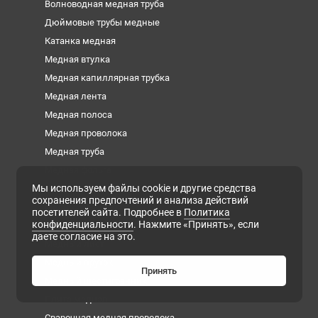
Волноводная медная труба
Дюймовые трубы медные
Катанка медная
Медная втулка
Медная капиллярная трубка
Медная лента
Медная полоса
Медная проволока
Медная труба
Медная фольга
Мы используем файлы cookie и другие средства
Медная шина
сохранения предпочтений и анализа действий
Медный квадрат
посетителей сайта. Подробнее в
Политика
конфиденциальности
. Нажмите «Принять», если
Медный круг
даете согласие на это.
Медный лист
Медный пруток
Принять
Медный шестигранник
Плита медная
Сварочная медная проволока