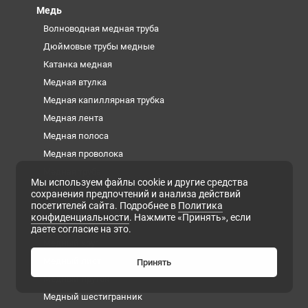
Медь
Волноводная медная труба
Дюймовые трубы медные
Катанка медная
Медная втулка
Медная капиллярная трубка
Медная лента
Медная полоса
Медная проволока
Медная труба
Мы используем файлы cookie и другие средства
Медная фольга
сохранения предпочтений и анализа действий
посетителей сайта. Подробнее в
Политика
Медная шина
конфиденциальности
. Нажмите «Принять», если
Медный квадрат
даете согласие на это.
Медный круг
Медный лист
Принять
Медный пруток
Медный шестигранник