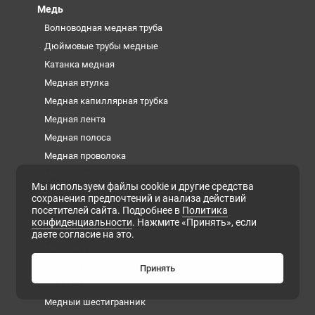
Медь
Волноводная медная труба
Дюймовые трубы медные
Катанка медная
Медная втулка
Медная капиллярная трубка
Медная лента
Медная полоса
Медная проволока
Медная труба
Мы используем файлы cookie и другие средства
Медная фольга
сохранения предпочтений и анализа действий
посетителей сайта. Подробнее в
Политика
Медная шина
конфиденциальности
. Нажмите «Принять», если
Медный квадрат
даете согласие на это.
Медный круг
Медный лист
Принять
Медный пруток
Медный шестигранник