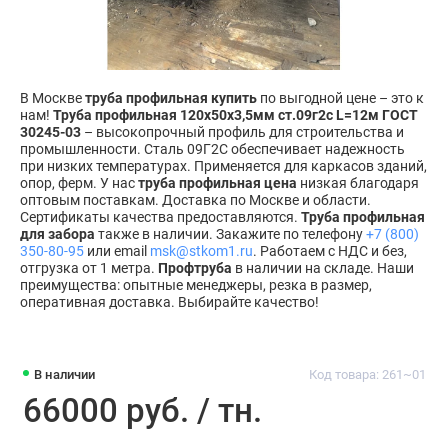
В Москве
труба профильная купить
по выгодной цене – это к
нам!
Труба профильная 120х50х3,5мм ст.09г2с L=12м ГОСТ
30245-03
– высокопрочный профиль для строительства и
промышленности. Сталь 09Г2С обеспечивает надежность
при низких температурах. Применяется для каркасов зданий,
опор, ферм. У нас
труба профильная цена
низкая благодаря
оптовым поставкам. Доставка по Москве и области.
Сертификаты качества предоставляются.
Труба профильная
для забора
также в наличии. Закажите по телефону
+7 (800)
350-80-95
или email
msk@stkom1.ru
. Работаем с НДС и без,
отгрузка от 1 метра.
Профтруба
в наличии на складе. Наши
преимущества: опытные менеджеры, резка в размер,
оперативная доставка. Выбирайте качество!
В наличии
Код товара: 261~01
66000 руб. / тн.