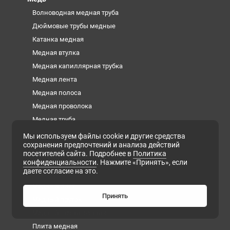
Волноводная медная труба
Дюймовые трубы медные
Катанка медная
Медная втулка
Медная капиллярная трубка
Медная лента
Медная полоса
Медная проволока
Медная труба
Медная фольга
Мы используем файлы cookie и другие средства
сохранения предпочтений и анализа действий
Медная шина
посетителей сайта. Подробнее в
Политика
Медный квадрат
конфиденциальности
. Нажмите «Принять», если
даете согласие на это.
Медный круг
Медный лист
Принять
Медный пруток
Медный шестигранник
Плита медная