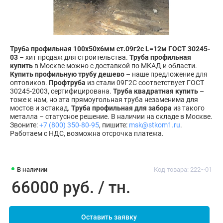
Труба профильная 100х50х6мм ст.09г2с L=12м ГОСТ 30245-
03
– хит продаж для строительства.
Труба профильная
купить
в Москве можно с доставкой по МКАД и области.
Купить профильную трубу дешево
– наше предложение для
оптовиков.
Профтруба
из стали 09Г2С соответствует ГОСТ
30245-2003, сертифицирована.
Труба квадратная купить
–
тоже к нам, но эта прямоугольная труба незаменима для
мостов и эстакад.
Труба профильная для забора
из такого
металла – статусное решение. В наличии на складе в Москве.
Звоните:
+7 (800) 350-80-95
, пишите:
msk@stkom1.ru
.
Работаем с НДС, возможна отсрочка платежа.
В наличии
Код товара: 222~01
66000 руб. / тн.
Оставить заявку