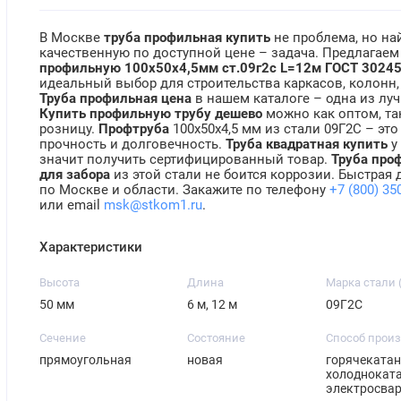
В Москве
труба профильная купить
не проблема, но на
качественную по доступной цене – задача. Предлагае
профильную 100х50х4,5мм ст.09г2с L=12м ГОСТ 3024
идеальный выбор для строительства каркасов, колонн,
Труба профильная цена
в нашем каталоге – одна из луч
Купить профильную трубу дешево
можно как оптом, та
розницу.
Профтруба
100х50х4,5 мм из стали 09Г2С – это
прочность и долговечность.
Труба квадратная купить
у
значит получить сертифицированный товар.
Труба про
для забора
из этой стали не боится коррозии. Быстрая 
по Москве и области. Закажите по телефону
+7 (800) 35
или email
msk@stkom1.ru
.
Характеристики
Высота
Длина
Марка стали 
50 мм
6 м, 12 м
09Г2С
Сечение
Состояние
Способ прои
прямоугольная
новая
горячекатан
холодноката
электросва