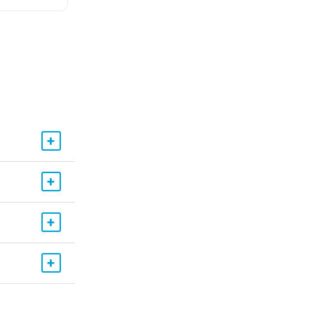
+
+
+
+