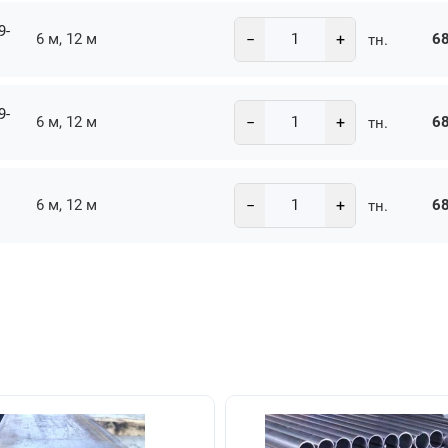
9-
−
+
6 м, 12 м
68
тн.
9-
−
+
6 м, 12 м
68
тн.
−
+
6 м, 12 м
68
тн.