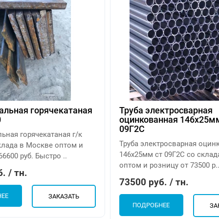
альная горячекатаная
Труба электросварная
0
оцинкованная 146х25мм
09Г2С
ьная горячекатаная г/к
Труба электросварная оцин
клада в Москве оптом и
146х25мм ст 09Г2С со склад
66600 руб. Быстро ..
оптом и розницу от 73500 р.
. / тн.
73500 руб. / тн.
НЕЕ
ЗАКАЗАТЬ
ПОДРОБНЕЕ
ЗА