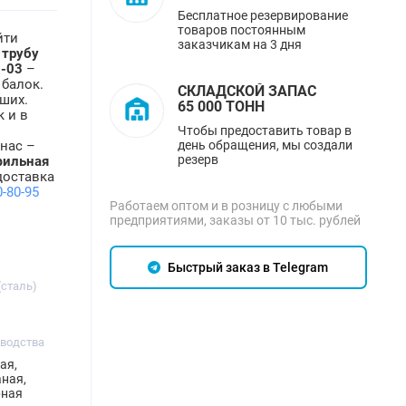
Бесплатное резервирование
товаров постоянным
йти
заказчикам на 3 дня
м
трубу
5-03
–
 балок.
СКЛАДСКОЙ ЗАПАС
ших.
65 000 ТОНН
к и в
Чтобы предоставить товар в
день обращения, мы создали
 нас –
резерв
фильная
доставка
0-80-95
Работаем оптом и в розницу с любыми
предприятиями, заказы от 10 тыс. рублей
Быстрый заказ в Telegram
(сталь)
зводства
ая,
ная,
рная