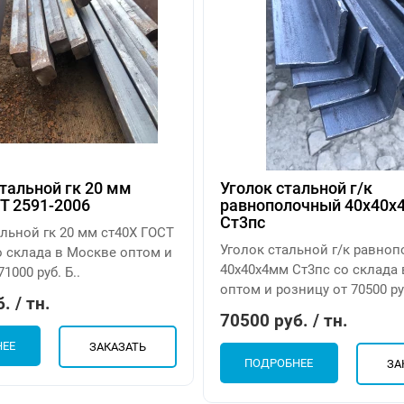
тальной гк 20 мм
Уголок стальной г/к
Т 2591-2006
равнополочный 40х40х
Ст3пс
льной гк 20 мм ст40Х ГОСТ
Уголок стальной г/к равно
о склада в Москве оптом и
40х40х4мм Ст3пс со склада
1000 руб. Б..
оптом и розницу от 70500 ру
. / тн.
70500 руб. / тн.
НЕЕ
ЗАКАЗАТЬ
ПОДРОБНЕЕ
ЗА