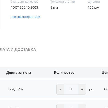
Стандарт качества
Толщина стенки
Ширина
ГОСТ 30245-2003
8 мм
100 мм
Все характеристики
ЛАТА И ДОСТАВКА
Длина хлыста
Количество
Це
−
+
6 м, 12 м
66
тн.