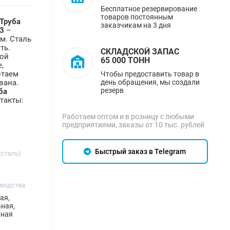
Бесплатное резервирование
товаров постоянным
Труба
заказчикам на 3 дня
3
–
м. Сталь
ть.
СКЛАДСКОЙ ЗАПАС
ной
65 000 ТОНН
,
отаем
Чтобы предоставить товар в
день обращения, мы создали
вана.
резерв
ба
такты:
Работаем оптом и в розницу с любыми
предприятиями, заказы от 10 тыс. рублей
Быстрый заказ в Telegram
(сталь)
зводства
ая,
ная,
рная