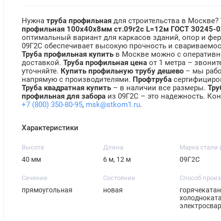
Нужна
труба профильная
для строительства в Москве?
профильная 100х40х8мм ст.09г2с L=12м ГОСТ 30245-0
оптимальный вариант для каркасов зданий, опор и фер
09Г2С обеспечивает высокую прочность и свариваемос
Труба профильная купить
в Москве можно с оператив
доставкой.
Труба профильная цена
от 1 метра – звоните
уточняйте.
Купить профильную трубу дешево
– мы раб
напрямую с производителями.
Профтруба
сертифициро
Труба квадратная купить
– в наличии все размеры.
Тру
профильная для забора
из 09Г2С – это надежность. Кон
+7 (800) 350-80-95
,
msk@stkom1.ru
.
Характеристики
Высота
Длина
Марка стали 
40 мм
6 м, 12 м
09Г2С
Сечение
Состояние
Способ прои
прямоугольная
новая
горячекатан
холодноката
электросва