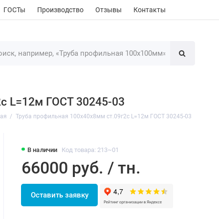
ГОСТы
Производство
Отзывы
Контакты
с L=12м ГОСТ 30245-03
ная
Труба профильная 100х40х8мм ст.09г2с L=12м ГОСТ 30245-03
В наличии
Код товара: 213~01
66000 руб. / тн.
Оставить заявку