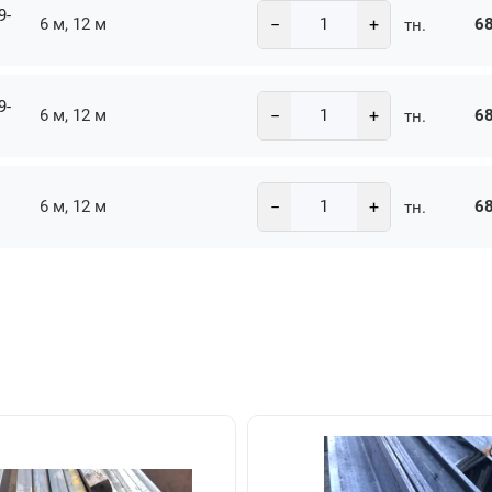
9-
−
+
6 м, 12 м
68
тн.
9-
−
+
6 м, 12 м
68
тн.
−
+
6 м, 12 м
68
тн.