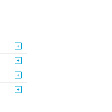
+
+
+
+